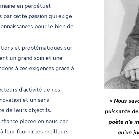
domaine en perpétuel
par cette passion qui exige
connaissances pour le bien de
stions et problématiques sur
gent un grand soin et une
ndons à ces exigences grâce à
ecteurs d’activité de nos
nnovation et un sens
« Nous savo
te de leurs objectifs.
puissante de
onfiance placée en nous par
poète n’a i
à leur fournir les meilleurs
qu’un jur