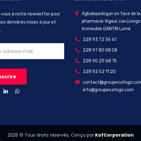
Agbalepedogan en face de la
vous à notre newsletter pour
pharmacie Vigeur, rue Livings
nos dernières mises à jour et
Immeuble GANTIN Lomé
.
228 93 72 36 61
228 97 80 08 08
228 90 29 68 15
228 92 52 11 20
contact@groupecatogo.co
info@groupecatogo.com
2026
© Tous droits réservés, Conçu par
KofCorporation