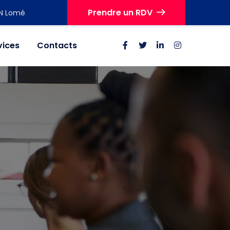
Prendre un RDV
IN Lomé
vices
Contacts