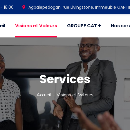
- 18:00
Agbalepedogan, rue Livingstone, Immeuble GANT
eil
Visions et Valeurs
GROUPE CAT
Nos ser
Services
Accueil
Visions et Valeurs